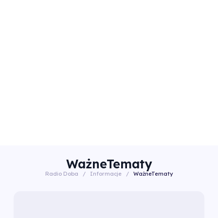
WażneTematy
Radio Doba
/
Informacje
/
WażneTematy